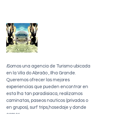
sobre mi
i
Somos una agencia de Turismo ubicada
en la Vila do Abraão , Ilha Grande.
Queremos ofrecer las mejores
experiencias que pueden encontrar en
esta lha tan paradisíaca, realizamos
caminatas, paseos nauticos (privados o
en grupos), surf trips,hosedaje y donde
comer
Entre en contacto con nosotros
Telefono
+5524999812584
Email:
viajandocomcoti@outlook.com