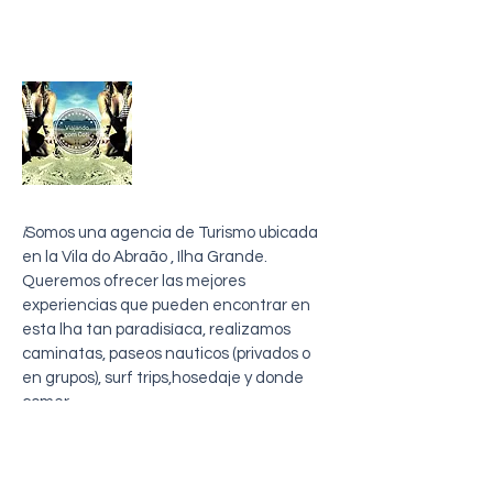
sobre mi
i
Somos una agencia de Turismo ubicada
en la Vila do Abraão , Ilha Grande.
Queremos ofrecer las mejores
experiencias que pueden encontrar en
esta lha tan paradisíaca, realizamos
caminatas, paseos nauticos (privados o
en grupos), surf trips,hosedaje y donde
comer
Entre en contacto con nosotros
Telefono
+5524999812584
Email:
viajandocomcoti@outlook.com