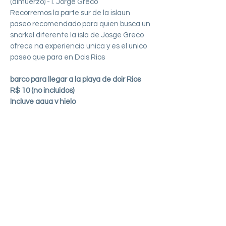
(almuerzo) - I. Jorge Greco
Recorremos la parte sur de la islaun
paseo recomendado para quien busca un
snorkel diferente la isla de Josge Greco
ofrece na experiencia unica y es el unico
paseo que para en Dois Rios
barco para llegar a la playa de doir Rios
R$ 10 (no incluidos)
Incluye agua y hielo
Valor:
Reservar ahora
R$ 300
COMO HACER SU RESERVA
Para hacer la reserve de algun
paseo basta clickar en el Boton
"reservar ahora" y sera
redireccionado a um numero de
whatapp o completar el formulario