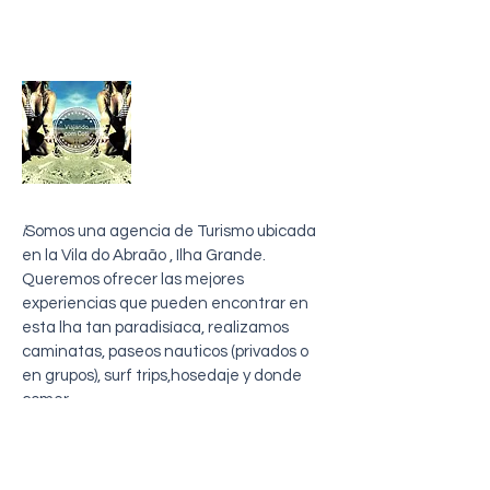
sobre mi
i
Somos una agencia de Turismo ubicada
en la Vila do Abraão , Ilha Grande.
Queremos ofrecer las mejores
experiencias que pueden encontrar en
esta lha tan paradisíaca, realizamos
caminatas, paseos nauticos (privados o
en grupos), surf trips,hosedaje y donde
comer
Entre en contacto con nosotros
Telefono
+5524999812584
Email:
viajandocomcoti@outlook.com