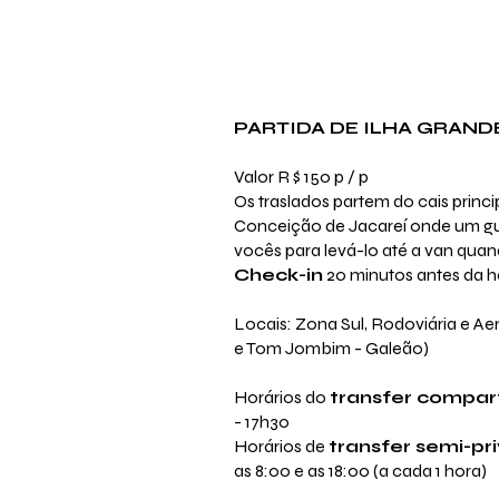
PARTIDA DE ILHA GRAND
Valor R $ 150 p / p
Os traslados partem do cais princi
Conceição de Jacareí onde um gu
vocês para levá-lo até a van qua
Check-in
20 minutos antes da h
Locais: Zona Sul, Rodoviária e A
e Tom Jombim - Galeão)
Horários do
transfer compar
- 17h30
Horários de
transfer semi-pr
as 8:00 e as 18:00 (a cada 1 hora)