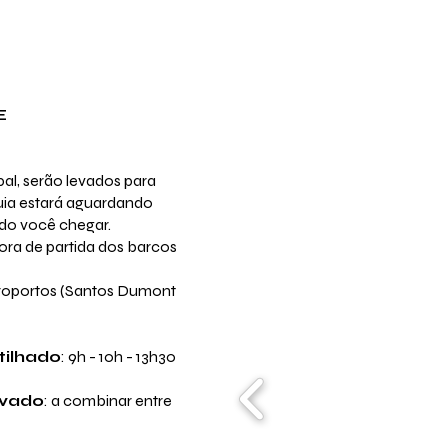
E
pal, serão levados para
ia estará aguardando
ndo você chegar.
ora de partida dos barcos
eroportos (Santos Dumont
tilhado
: 9h - 10h - 13h30
ivado
: a combinar entre