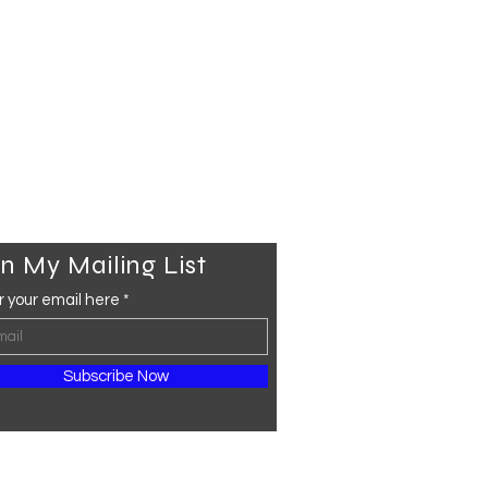
n My Mailing List
r your email here
Subscribe Now