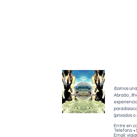
sobre 
i
Somos una 
Abraão , I
experienci
paradisíac
(privados o
Entre en c
Telefono 
Email:
viaj