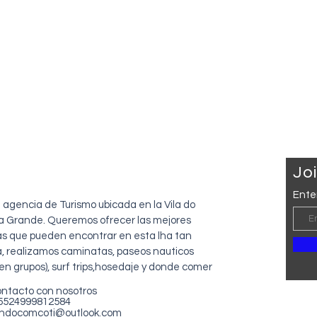
mi
Joi
Ente
agencia de Turismo ubicada en la Vila do
lha Grande. Queremos ofrecer las mejores
as que pueden encontrar en esta lha tan
a, realizamos caminatas, paseos nauticos
 en grupos), surf trips,hosedaje y donde comer
ontacto con nosotros
+5524999812584
andocomcoti@outlook.com