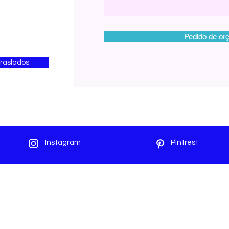
Pedido de or
raslados
Instagram
Pintrest