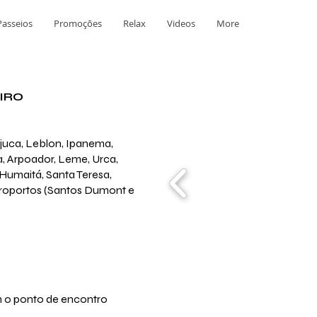
Passeios
Promoções
Relax
Videos
More
EIRO
ijuca, Leblon, Ipanema,
 Arpoador, Leme, Urca,
 Humaitá, Santa Teresa,
eroportos (Santos Dumont e
m o ponto de encontro