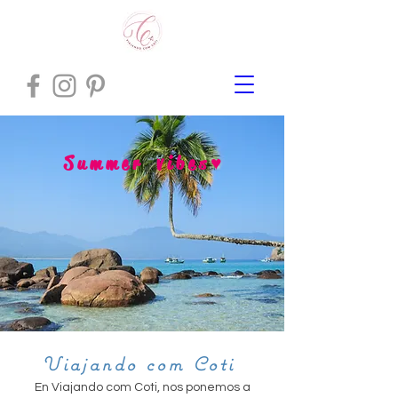
S
u m m e r v i b e s ♥
Viajando com Coti
En Viajando com Coti, nos ponemos a