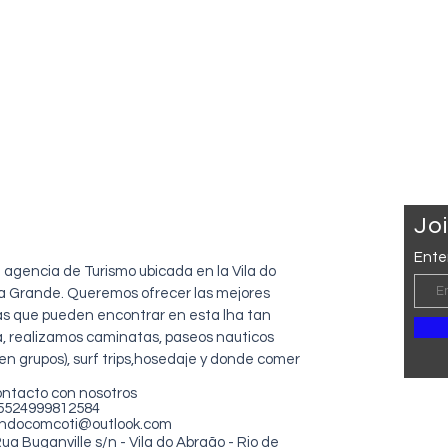
mi
Joi
Ente
agencia de Turismo ubicada en la Vila do
lha Grande. Queremos ofrecer las mejores
as que pueden encontrar en esta lha tan
a, realizamos caminatas, paseos nauticos
 en grupos), surf trips,hosedaje y donde comer
ontacto con nosotros
+5524999812584
andocomcoti@outlook.com
Rua Buganville s/n - Vila do Abraão - Rio de