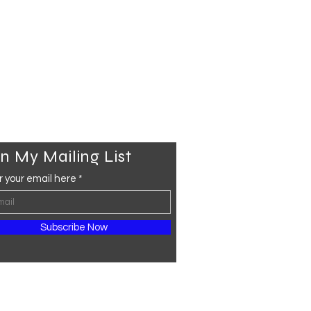
n My Mailing List
r your email here
Subscribe Now