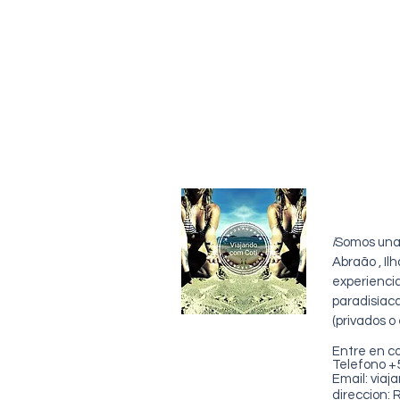
sobre 
i
Somos una 
Abraão , I
experienci
paradisíac
(privados o
Entre en c
Telefono 
Email:
viaj
direccion: 