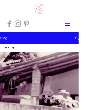
Blog
Info
All
Posts
Eat
Travel
Relax
Info